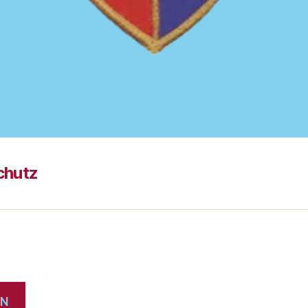
chutz
EN